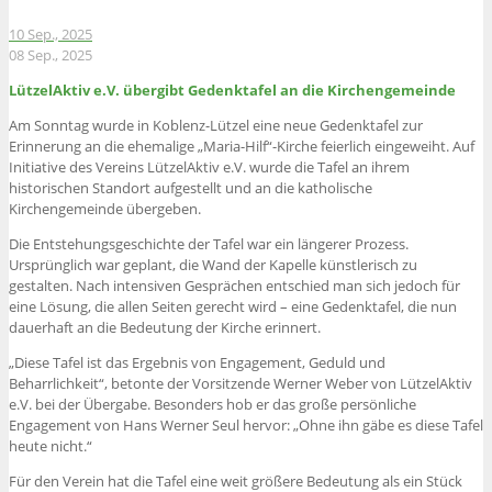
10 Sep., 2025
08 Sep., 2025
LützelAktiv e.V. übergibt Gedenktafel an die Kirchengemeinde
Am Sonntag wurde in Koblenz-Lützel eine neue Gedenktafel zur
Erinnerung an die ehemalige „Maria-Hilf“-Kirche feierlich eingeweiht. Auf
Initiative des Vereins LützelAktiv e.V. wurde die Tafel an ihrem
historischen Standort aufgestellt und an die katholische
Kirchengemeinde übergeben.
Die Entstehungsgeschichte der Tafel war ein längerer Prozess.
Ursprünglich war geplant, die Wand der Kapelle künstlerisch zu
gestalten. Nach intensiven Gesprächen entschied man sich jedoch für
eine Lösung, die allen Seiten gerecht wird – eine Gedenktafel, die nun
dauerhaft an die Bedeutung der Kirche erinnert.
„Diese Tafel ist das Ergebnis von Engagement, Geduld und
Beharrlichkeit“, betonte der Vorsitzende Werner Weber von LützelAktiv
e.V. bei der Übergabe. Besonders hob er das große persönliche
Engagement von Hans Werner Seul hervor: „Ohne ihn gäbe es diese Tafel
heute nicht.“
Für den Verein hat die Tafel eine weit größere Bedeutung als ein Stück